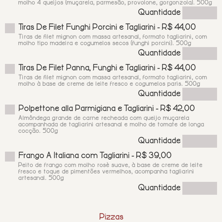
molho 4 queijos (muçarela, parmesão, provolone, gorgonzola). 500g
Quantidade
Tiras De Filet Funghi Porcini e Tagliarini - R$ 44,00
Tiras de filet mignon com massa artesanal, formato tagliarini, com
molho tipo madeira e cogumelos secos (funghi porcini). 500g
Quantidade
Tiras De Filet Panna, Funghi e Tagliarini - R$ 44,00
Tiras de filet mignon com massa artesanal, formato tagliarini, com
molho à base de creme de leite fresco e cogumelos paris. 500g
Quantidade
Polpettone alla Parmigiana e Tagliarini - R$ 42,00
Almôndega grande de carne recheada com queijo muçarela
acompanhada de tagliarini artesanal e molho de tomate de longa
cocção. 500g
Quantidade
Frango A Italiana com Tagliarini - R$ 39,00
Peito de frango com molho rosè suave, à base de creme de leite
fresco e toque de pimentões vermelhos, acompanha tagliarini
artesanal. 500g
Quantidade
Pizzas